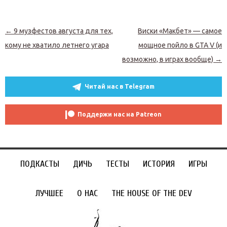
Навигация по записям
←
9 музфестов августа для тех,
Виски «Макбет» — самое
кому не хватило летнего угара
мощное пойло в GTA V (и
возможно, в играх вообще)
→
Читай нас в Telegram
Поддержи нас на Patreon
ПОДКАСТЫ
ДИЧЬ
ТЕСТЫ
ИСТОРИЯ
ИГРЫ
ЛУЧШЕЕ
О НАС
THE HOUSE OF THE DEV