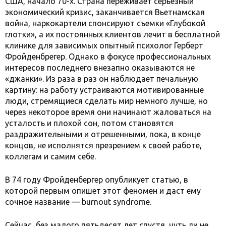
США, начало 70-х. Страна переживает серьезный
экономический кризис, заканчивается Вьетнамская
война, наркокартели спонсируют съемки «Глубокой
глотки», а их постоянных клиентов лечит в бесплатной
клинике для зависимых опытный психолог Герберт
Фройденбрегер. Однако в фокусе профессиональных
интересов последнего внезапно оказываются не
«джанки». Из раза в раз он наблюдает печальную
картину: на работу устраиваются мотивированные
люди, стремящиеся сделать мир немного лучше, но
через некоторое время они начинают жаловаться на
усталость и плохой сон, потом становятся
раздражительными и отрешенными, пока, в конце
концов, не исполнятся презрением к своей работе,
коллегам и самим себе.
В 74 году Фройденбергер опубликует статью, в
которой первым опишет этот феномен и даст ему
сочное название — burnout syndrome.
Сейчас, без малого пятьдесят лет спустя, чуть ли не