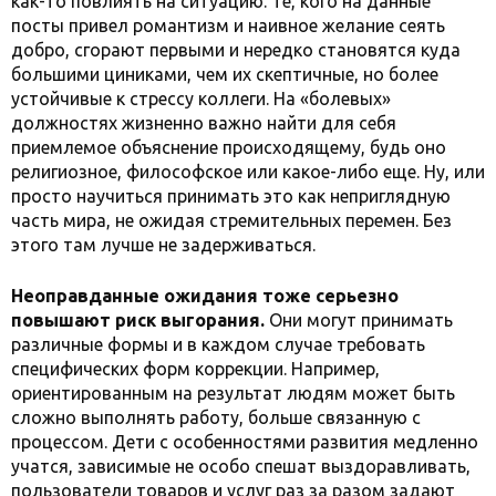
как-то повлиять на ситуацию. Те, кого на данные
посты привел романтизм и наивное желание сеять
добро, сгорают первыми и нередко становятся куда
большими циниками, чем их скептичные, но более
устойчивые к стрессу коллеги. На «болевых»
должностях жизненно важно найти для себя
приемлемое объяснение происходящему, будь оно
религиозное, философское или какое-либо еще. Ну, или
просто научиться принимать это как неприглядную
часть мира, не ожидая стремительных перемен. Без
этого там лучше не задерживаться.
Неоправданные ожидания тоже серьезно
повышают риск выгорания.
Они могут принимать
различные формы и в каждом случае требовать
специфических форм коррекции. Например,
ориентированным на результат людям может быть
сложно выполнять работу, больше связанную с
процессом. Дети с особенностями развития медленно
учатся, зависимые не особо спешат выздоравливать,
пользователи товаров и услуг раз за разом задают