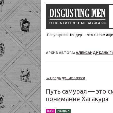
Популярное:
Тиндер — что ты там ищеш
АРХИВ АВТОРА:
АЛЕКСАНДР КАНЫГ
Навигация по записям
←
Предыдущие записи
Путь самурая — это с
понимание Хагакурэ
ИГРЫ
РЕЦЕНЗИИ