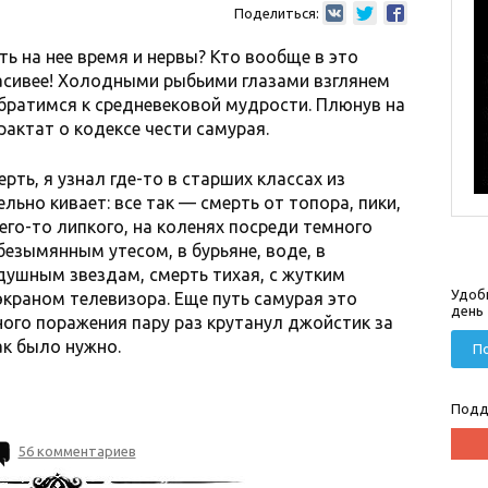
Поделиться:
ть на нее время и нервы? Кто вообще в это
сивее! Холодными рыбьими глазами взглянем
братимся к средневековой мудрости. Плюнув на
трактат о кодексе чести самурая.
рть, я узнал где-то в старших классах из
ельно кивает: все так
—
смерть от топора, пики,
чего-то липкого, на коленях посреди темного
безымянным утесом, в бурьяне, воде, в
душным звездам, смерть тихая, с жутким
Удоб
экраном телевизора. Еще путь самурая это
день
ого поражения пару раз крутанул джойстик за
ак было нужно.
По
Подд
56 комментариев