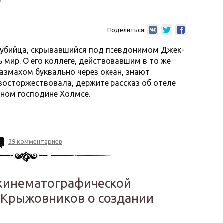
Поделиться:
й убийца, скрывавшийся под псевдонимом Джек-
 мир. О его коллеге, действовавшим в то же
размахом буквально через океан, знают
восторжествовала, держите рассказ об отеле
чном господине Холмсе.
39 комментариев
кинематографической
 Крыжовников о создании