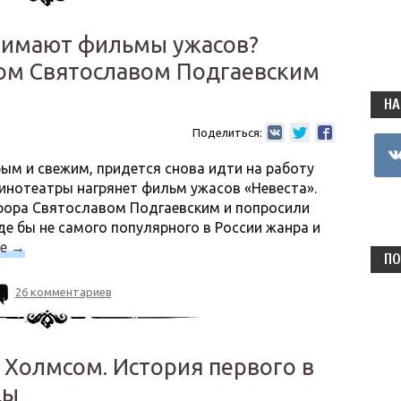
снимают фильмы ужасов?
ом Святославом Подгаевским
НА
Поделиться:
vkon
дрым и свежим, придется снова идти на работу
кинотеатры нагрянет фильм ужасов «Невеста».
рора Святославом Подгаевским и попросили
де бы не самого популярного в России жанра и
ее
→
ПО
26 комментариев
 Холмсом. История первого в
цы