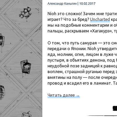
|
10.02.2017
Александр Каныгин
Nioh это сложно! Зачем мне трати
играет? Что за бред?
Uncharted
кра
мы на подобные комментарии и о
пальцы, раскрываем
«Хагакурэ», 
О том, что путь самурая
—
это сме
передачи о Японии. Nioh утвердит
яда, молнии, огня, лицом в луже 
пустыря, в объятиях демона, под 
неудобной позе задницей к равно
воплем, страшной руганью перед 
вмятины на полу
—
после очередн
провод и всадил его в ламинат. Т
Читать далее
→