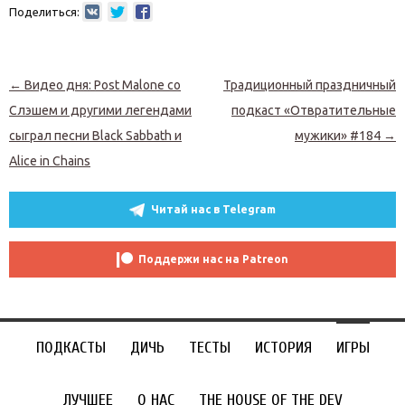
Поделиться:
Навигация по записям
←
Видео дня: Post Malone со
Традиционный праздничный
Слэшем и другими легендами
подкаст «Отвратительные
сыграл песни Black Sabbath и
мужики» #184
→
Alice in Chains
Читай нас в Telegram
Поддержи нас на Patreon
ПОДКАСТЫ
ДИЧЬ
ТЕСТЫ
ИСТОРИЯ
ИГРЫ
ЛУЧШЕЕ
О НАС
THE HOUSE OF THE DEV