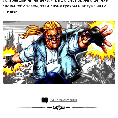
устаревший ни на день. Игра до сих пор лего цепляет
своим геймплеем, хэви-саундтреком и визуальным
стилем.
24 комментария