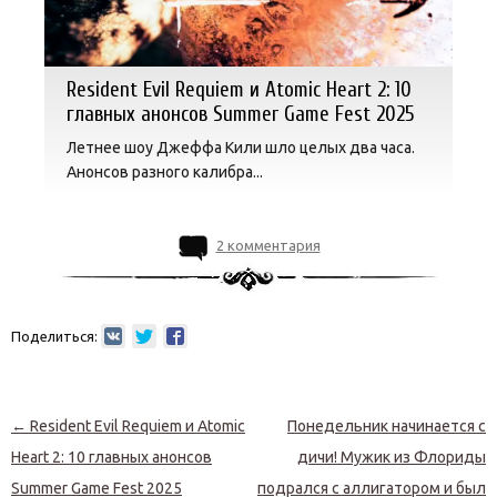
Resident Evil Requiem и Atomic Heart 2: 10
главных анонсов Summer Game Fest 2025
Летнее шоу Джеффа Кили шло целых два часа.
Анонсов разного калибра...
2 комментария
Поделиться:
Навигация по записям
←
Resident Evil Requiem и Atomic
Понедельник начинается с
Heart 2: 10 главных анонсов
дичи! Мужик из Флориды
Summer Game Fest 2025
подрался с аллигатором и был