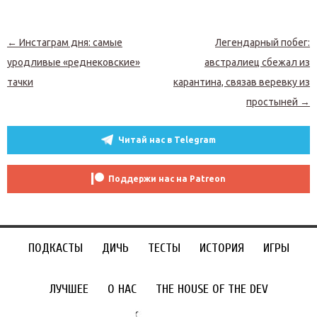
Навигация по записям
←
Инстаграм дня: самые
Легендарный побег:
уродливые «реднековские»
австралиец сбежал из
тачки
карантина, связав веревку из
простыней
→
Читай нас в Telegram
Поддержи нас на Patreon
ПОДКАСТЫ
ДИЧЬ
ТЕСТЫ
ИСТОРИЯ
ИГРЫ
ЛУЧШЕЕ
О НАС
THE HOUSE OF THE DEV