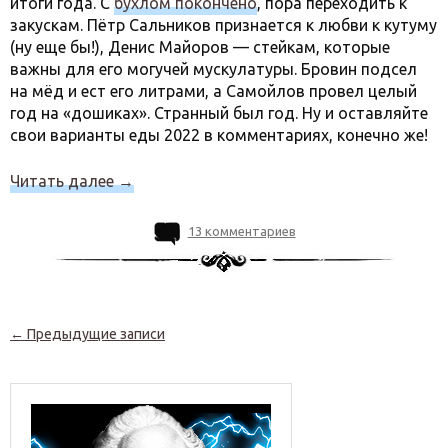
итоги года. С
бухлом покончено
, пора переходить к
закускам. Пётр Сальников признается к любви к кутуму
(ну еще бы!), Денис Майоров — стейкам, которые
важны для его могучей мускулатуры. Бровин подсел
на мёд и ест его литрами, а Самойлов провел целый
год на «дошиках». Странный был год. Ну и оставляйте
свои варианты еды 2022 в комментариях, конечно же!
Читать далее
→
13 комментариев
Навигация по записям
←
Предыдущие записи