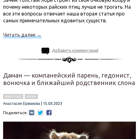
Зачем толстый лори строит из себя очковую кобру и
почему некоторых райских птиц лучше не трогать. На
все эти вопросы отвечает наша вторая статья про
самых примечательных ядовитых существ.
Читать далее
→
Добавить комментарий
Даман — компанейский парень, гедонист,
вонючка и ближайший родственник слона
ЖИВОТНЫЕ
ЖИЗНЬ
|
15.03.2023
Анастасия Ермакова
Поделиться: