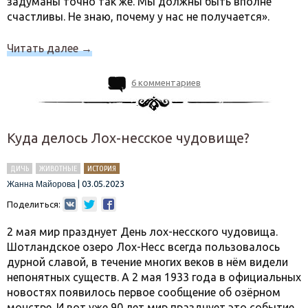
задуманы точно так же. Мы должны быть вполне
счастливы. Не знаю, почему у нас не получается».
Читать далее
→
6 комментариев
Куда делось Лох-несское чудовище?
ДИЧЬ
ЖИВОТНЫЕ
ИСТОРИЯ
|
03.05.2023
Жанна Майорова
Поделиться:
2 мая мир празднует День лох-несского чудовища.
Шотландское озеро Лох-Несс всегда пользовалось
дурной славой, в течение многих веков в нём видели
непонятных существ. А 2 мая 1933 года в официальных
новостях появилось первое сообщение об озёрном
монстре. И вот уже 90 лет мир празднует это событие.