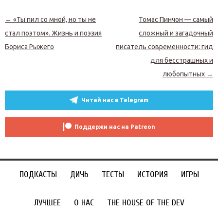
Навигация по записям
←
«Ты пил со мной, но ты не
Томас Пинчон — самый
стал поэтом». Жизнь и поэзия
сложный и загадочный
Бориса Рыжего
писатель современности: гид
для бесстрашных и
любопытных
→
Читай нас в Telegram
Поддержи нас на Patreon
ПОДКАСТЫ
ДИЧЬ
ТЕСТЫ
ИСТОРИЯ
ИГРЫ
ЛУЧШЕЕ
О НАС
THE HOUSE OF THE DEV