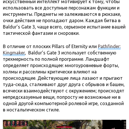
искусственный интеллект мотивирует к тому, чтобы
использовать все доступные персонажам функции и
инструменты. Предметы не залеживаются в рюкзаке,
очки действия не пропадают даром. Каждая битва в
Baldur’s Gate 3, чаще всего, серьезное испытание вашей
тактической фантазии и сноровки.
В отличие от плоских Pillars of Eternity или
Pathfinder:
Kingmaker
, Baldur’s Gate 3 использует собственную
трехмерность по полной программе. Ландшафт
определяет происходящее: многоуровневые форты,
холмы и расселины критически влияют на
происходящее. Действующие лица лазают и прыгают
туда-сюда, сталкивают друг друга с обрывов и башен,
всячески взаимодействуют с окружением; происходят
непредсказуемые вещи, попросту не возможные ни в
одной другой компьютерной ролевой игре, созданной
в ностальгическом стиле.