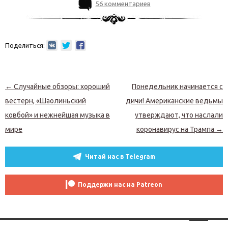
56 комментариев
Поделиться:
Навигация по записям
←
Случайные обзоры: хороший
Понедельник начинается с
вестерн, «Шаолиньский
дичи! Американские ведьмы
ковбой» и нежнейшая музыка в
утверждают, что наслали
мире
коронавирус на Трампа
→
Читай нас в Telegram
Поддержи нас на Patreon