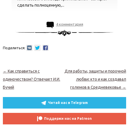
сделать полноценную,...
4 комментария
Поделиться:
Навигация по записям
←
Как справиться с
Для работы, защиты и порочной
одиночеством? Отвечает И.И.
любви: кто и как создавал
Бучий
големов в Средневековье
→
Читай нас в Telegram
Поддержи нас на Patreon