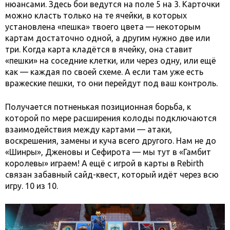
нюансами. Здесь бои ведутся на поле 5 на 3. Карточки
можно класть только на те ячейки, в которых
установлена «пешка» твоего цвета — некоторым
картам достаточно одной, а другим нужно две или
три. Когда карта кладётся в ячейку, она ставит
«пешки» на соседние клетки, или через одну, или ещё
как — каждая по своей схеме. А если там уже есть
вражеские пешки, то они перейдут под ваш контроль.
Получается потненькая позиционная борьба, к
которой по мере расширения колоды подключаются
взаимодействия между картами — атаки,
воскрешения, замены и куча всего другого. Нам не до
«Шинры», Дженовы и Сефирота — мы тут в «Гамбит
королевы» играем! А ещё с игрой в карты в Rebirth
связан забавный сайд-квест, который идёт через всю
игру. 10 из 10.