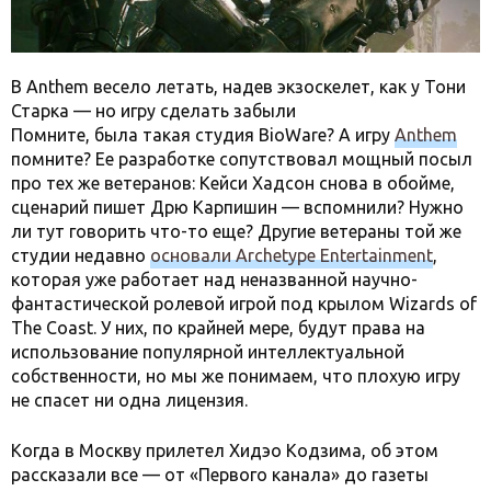
В Anthem весело летать, надев экзоскелет, как у Тони
Старка — но игру сделать забыли
Помните, была такая студия BioWare? А игру
Anthem
помните? Ее разработке сопутствовал мощный посыл
про тех же ветеранов: Кейси Хадсон снова в обойме,
сценарий пишет Дрю Карпишин — вспомнили? Нужно
ли тут говорить что-то еще? Другие ветераны той же
студии недавно
основали Archetype Entertainment
,
которая уже работает над неназванной научно-
фантастической ролевой игрой под крылом Wizards of
The Coast. У них, по крайней мере, будут права на
использование популярной интеллектуальной
собственности, но мы же понимаем, что плохую игру
не спасет ни одна лицензия.
Когда в Москву прилетел Хидэо Кодзима, об этом
рассказали все — от «Первого канала» до газеты