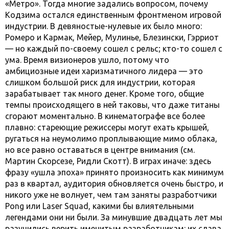
«Метро». Тогда многие задались вопросом, почему
Кодзима остался единственным фронтменом игровой
индустрии. В девяностые-нулевые их было много:
Ромеро и Кармак, Мейер, Мулинье, Блезински, Гэрриот
— но каждый по-своему сошел с рельс; кто-то сошел с
ума. Время визионеров ушло, потому что
амбициозные идеи харизматичного лидера — это
слишком большой риск для индустрии, которая
зарабатывает так много денег. Кроме того, общие
темпы происходящего в ней таковы, что даже титаны
сгорают моментально. В кинематографе все более
плавно: стареющие режиссеры могут ехать крышей,
ругаться на неумолимо проплывающие мимо облака,
но все равно оставаться в центре внимания (см.
Мартин Скорсезе, Ридли Скотт). В играх иначе: здесь
фразу «ушла эпоха» принято произносить как минимум
раз в квартал, аудитория обновляется очень быстро, и
никого уже не волнует, чем там заняты разработчики
Pong или Laser Squad, какими бы влиятельными
легендами они ни были. За минувшие двадцать лет мы
разучились верить именитым разработчикам: их слава