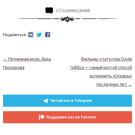
117 комментариев
Поделиться:
Навигация по записям
←
Пятничная муза: Лада
Фильмы-статуэтки Олли
Прохорова
Гиббса — самый крутой способ
вспомнить «Оскары»
последних лет
→
Читай нас в Telegram
Поддержи нас на Patreon