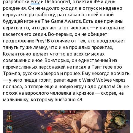
разработки
Prey
и Dishonored, отметил 49-й день
рождения. Он ненадолго уходил в отпуск и недавно
вернулся в разработку, рассказав о своей новой
будущей игре на The Game Awards. Есть две причины
верить в то, что делает этот человек — и ни одна не
касается его седин. Во-первых, он не обещает
продолжение Prey! В отличие от тех, кто продолжает
тянуть ту же лямку, что и на прошлых проектах,
Колантонио делает что-то во всех смыслах
совершенно иное. Во-вторых, он единственный из
перечисленных персонажей не писал в Твиттере про
Трампа, русских хакеров и прочее. Ему некогда ворчать
— у него пицца горит, репетиция с Weird Wolves через
полчаса, а теперь еще и новую игру надо делать! Он не
похож на взрослого человека в кризисе — скорее, на
мальчишку, которому внезапно 49.