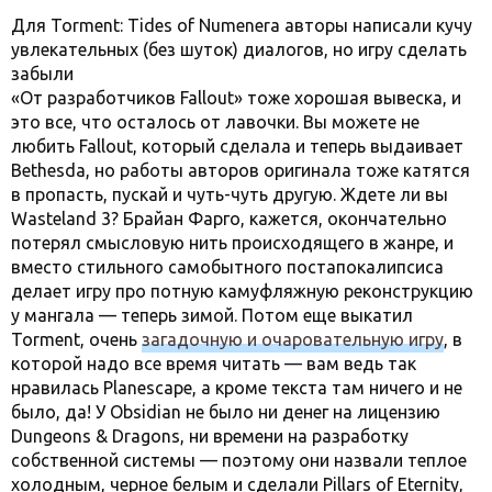
Для Torment: Tides of Numenera авторы написали кучу
увлекательных (без шуток) диалогов, но игру сделать
забыли
«От разработчиков Fallout» тоже хорошая вывеска, и
это все, что осталось от лавочки. Вы можете не
любить Fallout, который сделала и теперь выдаивает
Bethesda, но работы авторов оригинала тоже катятся
в пропасть, пускай и чуть-чуть другую. Ждете ли вы
Wasteland 3? Брайан Фарго, кажется, окончательно
потерял смысловую нить происходящего в жанре, и
вместо стильного самобытного постапокалипсиса
делает игру про потную камуфляжную реконструкцию
у мангала — теперь зимой. Потом еще выкатил
Torment, очень
загадочную и очаровательную игру
, в
которой надо все время читать — вам ведь так
нравилась Planescape, а кроме текста там ничего и не
было, да! У Obsidian не было ни денег на лицензию
Dungeons & Dragons, ни времени на разработку
собственной системы — поэтому они назвали теплое
холодным, черное белым и сделали Pillars of Eternity,