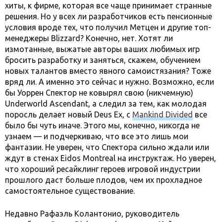
хиты, к фирме, которая все чаще принимает странные
решения. Но у всех ли разработчиков есть пенсионные
условия вроде тех, что получил Метцен и другие топ-
менеджеры Blizzard? Конечно, нет. Хотят ли
измотанные, выжатые авторы ваших любимых игр
бросить разработку и заняться, скажем, обучением
новых талантов вместо явного самоистязания? Тоже
вряд ли. А именно это сейчас и нужно. Возможно, если
бы Уоррен Спектор не ковырял свою (никчемную)
Underworld Ascendant, а следил за тем, как молодая
поросль делает новый Deus Ex, с
Mankind Divided
все
было бы чуть иначе. Этого мы, конечно, никогда не
узнаем — и подчеркиваю, что все это лишь мои
фантазии. Не уверен, что Спектора сильно ждали или
ждут в стенах Eidos Montreal на инструктаж. Но уверен,
что хороший ресайклинг героев игровой индустрии
прошлого даст больше плодов, чем их прохладное
самостоятельное существование.
Недавно Рафаэль Колантонио, руководитель