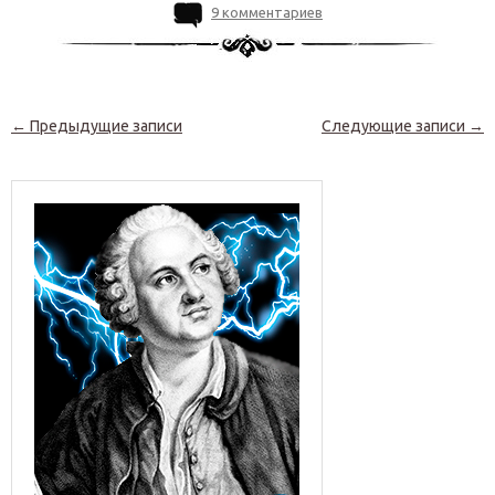
9 комментариев
Навигация по записям
←
Предыдущие записи
Следующие записи
→