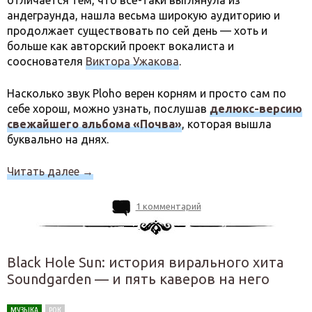
отличается тем, что всё-таки выглянула из
андеграунда, нашла весьма широкую аудиторию и
продолжает существовать по сей день — хоть и
больше как авторский проект вокалиста и
сооснователя
Виктора Ужакова
.
Насколько звук Ploho верен корням и просто сам по
себе хорош, можно узнать, послушав
делюкс-версию
свежайшего альбома «Почва»
, которая вышла
буквально на днях.
Читать далее
→
1 комментарий
Black Hole Sun: история вирального хита
Soundgarden — и пять каверов на него
МУЗЫКА
РОК