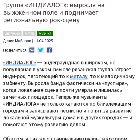
Группа «ИНДИАЛОГ»: выросла на
выжженном поле и поднимает
региональную рок-сцену
ИНТЕРВЬЮ
МЕТАЛ
МУЗЫКА
|
11.04.2025
Денис Майоров
Поделиться:
«ИНДИАЛОГ»
— андеграундная в широком, но
популярная в узком смысле рязанская группа. Играет
инди-рок, тяготеющий то к
металу
, то к мелодичному
эмбиенту. Выросла банда фактически на «пустыре»,
когда локальная сцена почти умерла и лишилась
заметных площадок. Теперь же музыканты
«ИНДИАЛОГА» не только катаются по близлежащим
городам и записывают песни, но и топят за развитие
локальной музкультуры дома и в других городах — и
помогают этому развитию делом.
Об этом, а так же о становлении группы, в котором