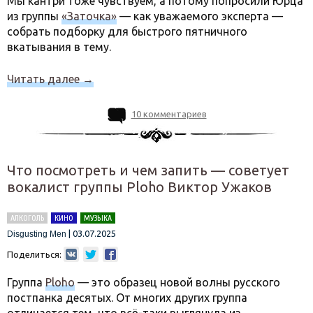
Мы кантри тоже чувствуем, а потому попросили Юрца
из группы
«Заточка»
— как уважаемого эксперта —
собрать подборку для быстрого пятничного
вкатывания в тему.
Читать далее
→
10 комментариев
Что посмотреть и чем запить — советует
вокалист группы Ploho Виктор Ужаков
АЛКОГОЛЬ
КИНО
МУЗЫКА
|
03.07.2025
Disgusting Men
Поделиться:
Группа
Ploho
— это образец новой волны русского
постпанка десятых. От многих других группа