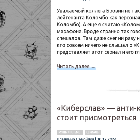
Уважаемый коллега Бровин не та
лейтенанта Коломбо как персонажа
Коломбо). А еще я считаю «Коло
марафона. Вроде странно так гов
спешэлов. Там даже снег ни разу 
кто совсем ничего не слышал о «К
представляет этот сериал и его гл
Читать далее
→
«Киберслав» — анти-
стоит присмотреться
МУЛЬТФИЛЬМЫ
СЕРИАЛЫ
|
30.12.2024
Владимир Самойлов