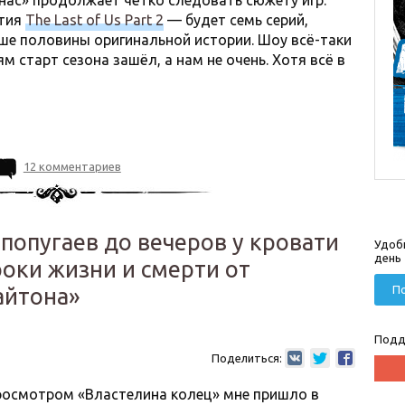
нас» продолжает чётко следовать сюжету игр.
ытия
The Last of Us Part 2
— будет семь серий,
ьше половины оригинальной истории. Шоу всё-таки
м старт сезона зашёл, а нам не очень. Хотя всё в
12 комментариев
попугаев до вечеров у кровати
Удоб
день
оки жизни и смерти от
По
айтона»
Подд
Поделиться:
осмотром «Властелина колец» мне пришло в