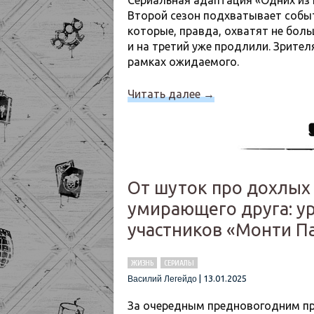
Сериальная адаптация «Одних из 
Второй сезон подхватывает соб
которые, правда, охватят не бол
и на третий уже продлили. Зрителя
рамках ожидаемого.
Читать далее
→
От шуток про дохлых 
умирающего друга: ур
участников «Монти П
ЖИЗНЬ
СЕРИАЛЫ
|
13.01.2025
Василий Легейдо
За очередным предновогодним пр