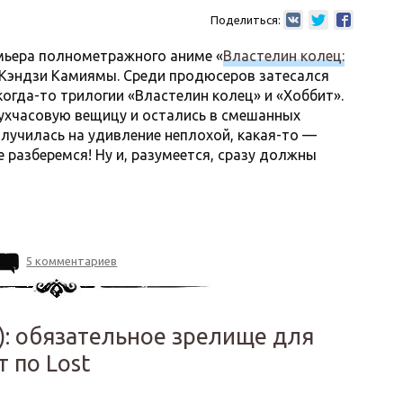
Поделиться:
мьера полнометражного аниме «
Властелин колец:
 Кэндзи Камиямы. Среди продюсеров затесался
огда-то трилогии «Властелин колец» и «Хоббит».
ухчасовую вещицу и остались в смешанных
олучилась на удивление неплохой, какая-то —
 разберемся! Ну и, разумеется, сразу должны
5 комментариев
): обязательное зрелище для
т по Lost