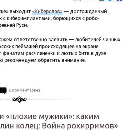
иске» выходит
«Киберслав»
— долгожданный
х с киберимплантами, борющихся с робо-
евней Руси.
ожем ответственно заявить — любителей чинных
сских пейзажей происходящее на экране
т фанатам расчлененки и лютых битв в духе
о рекомендуем обратить внимание.
6 комментариев
и «плохие мужики»: каким
лин колец: Война рохирримов»