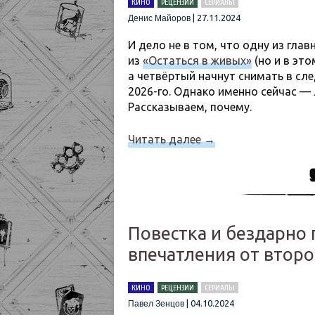
КИНО
РЕЦЕНЗИИ
СЕРИАЛЫ
|
27.11.2024
Денис Майоров
И дело не в том, что одну из гл
из
«Остаться в живых»
(но и в это
а четвёртый начнут снимать в сл
2026-го. Однако именно сейчас —
Рассказываем, почему.
Читать далее
→
Повестка и бездарно
впечатления от второ
КИНО
РЕЦЕНЗИИ
СЕРИАЛЫ
|
04.10.2024
Павел Зенцов