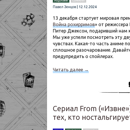
РЕЦЕНЗИИ
СЕРИАЛЫ
|
12.12.2024
Павел Зенцов
13 декабря стартует мировая пре
Война рохирримов
» от режиссера
Питер Джексон, подаривший нам к
Мы уже успели посмотреть эту дв
чувствах. Какая-то часть аниме п
сплошное разочарование. Давайте
предупредить о спойлерах.
Читать далее
→
Сериал From («Извне»
тех, кто ностальгируе