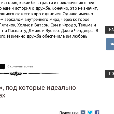
 история, какие бы страсти и приключения в ней
 еще и история о дружбе. Конечно, это не значит,
ающихся сюжетов про одиночек. Однако именно
ем зеркалом внутреннего мира, через которое
Пятачок, Холмс и Ватсон, Сэм и Фродо, Тельма и
НА
гг и Паспарту, Дживс и Вустер, Джо и Чендлер… В
ого. И именно дружба обеспечила им любовь
vkon
6 комментариев
ПО
», под которые идеально
ах
Поделиться: