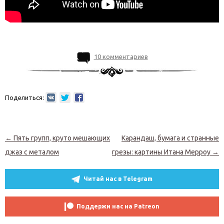
10 комментариев
Поделиться:
Навигация по записям
←
Пять групп, круто мешающих
Карандаш, бумага и странные
джаз с металом
грезы: картины Итана Мерроу
→
Читай нас в Telegram
Поддержи нас на Patreon