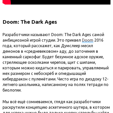
Doom: The Dark Ages
Разработчики называют Doom: The Dark Ages самой
амбициозной игрой студии. Это приквел
Doom
2016
года, который расскажет, как Думслеер месил
демонов в «средневековом» аду, до заточения в
каменный саркофаг. Будет безумное адское оружие,
стреляющее осколками черепов, щит с шипами,
которым можно кидаться и парировать, управляемый
мех размером с небоскрёб и огнедышащий
кибердракон с пулемётами. Чисто игра по диздоку 12-
летнего школьника, написанному на полях тетради по
биологии.
Мы всё ещё сомневаемся, глядя как разработчики
раскрутили концепцию аскетичного шутера, в котором
для успеха нужно было только кнопку стрельбы найти.