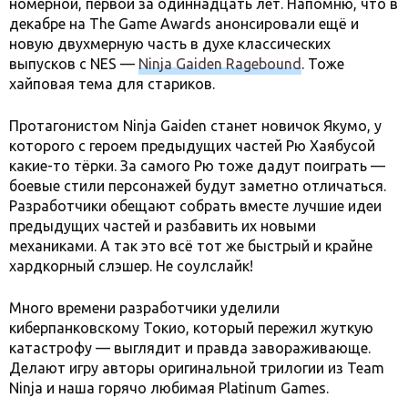
номерной, первой за одиннадцать лет. Напомню, что в
декабре на The Game Awards анонсировали ещё и
новую двухмерную часть в духе классических
выпусков с NES —
Ninja Gaiden Ragebound
. Тоже
хайповая тема для стариков.
Протагонистом Ninja Gaiden станет новичок Якумо, у
которого с героем предыдущих частей Рю Хаябусой
какие-то тёрки. За самого Рю тоже дадут поиграть —
боевые стили персонажей будут заметно отличаться.
Разработчики обещают собрать вместе лучшие идеи
предыдущих частей и разбавить их новыми
механиками. А так это всё тот же быстрый и крайне
хардкорный слэшер. Не соулслайк!
Много времени разработчики уделили
киберпанковскому Токио, который пережил жуткую
катастрофу — выглядит и правда завораживающе.
Делают игру авторы оригинальной трилогии из Team
Ninja и наша горячо любимая Platinum Games.