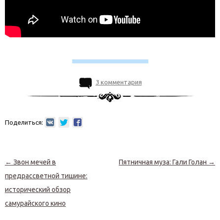
3 комментария
Поделиться:
Навигация по записям
←
Звон мечей в
Пятничная муза: Гали Голан
→
предрассветной тишине:
исторический обзор
самурайского кино