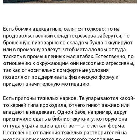
Есть бомжи адекватные, селятся толково: то на
продовольственный склад госрезерва заберутся, то
брошенную пивоварню со складом бухла оккупируют
или в промзону залезут, чтоб металлолом оттуда
таскать в промышленных масштабах. Естественно, по
отношению к окружающим они несколько агрессивны,
так как относительно комфортные условия
позволяют поддерживать физическую форму и
придают значительную мотивацию.
Есть притоны тяжелых нарков. Те упарываются какой-
то херней типа крокодила, отчего гниют заживо или
впадают в неадекват. Одной бабе, например, вдруг
приспичило сдать в библиотеку книгу, которую она
оттуда украла еще в детстве — это легкая форма.
Постепенно от влияния тяжелых растворителей на
мозг они опускаются до скотского состояния —