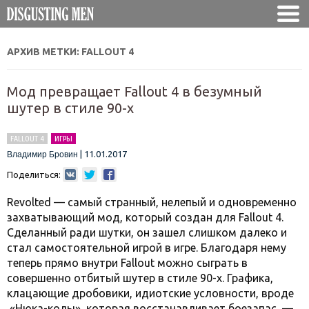
АРХИВ МЕТКИ:
FALLOUT 4
Мод превращает Fallout 4 в безумный
шутер в стиле 90-х
FALLOUT 4
ИГРЫ
|
11.01.2017
Владимир Бровин
Поделиться:
Revolted — самый странный, нелепый и одновременно
захватывающий мод, который создан для Fallout 4.
Сделанный ради шутки, он зашел слишком далеко и
стал самостоятельной игрой в игре. Благодаря нему
теперь прямо внутри Fallout можно сыграть в
совершенно отбитый шутер в стиле 90-х. Графика,
клацающие дробовики, идиотские условности, вроде
«Нюка-колы», которая восстанавливает боезапас, —