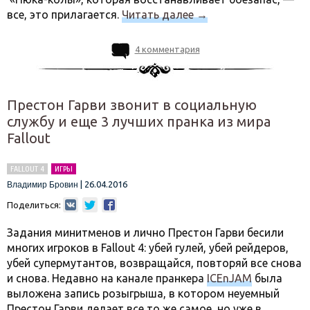
все, это прилагается.
Читать далее
→
4 комментария
Престон Гарви звонит в социальную
службу и еще 3 лучших пранка из мира
Fallout
FALLOUT 4
ИГРЫ
|
26.04.2016
Владимир Бровин
Поделиться:
Задания минитменов и лично Престон Гарви бесили
многих игроков в Fallout 4: убей гулей, убей рейдеров,
убей супермутантов, возвращайся, повторяй все снова
и снова. Недавно на канале пранкера
ICEnJAM
была
выложена запись розыгрыша, в котором неуемный
Престон Гарви делает все то же самое, но уже в