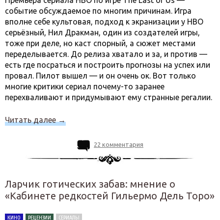
Премьера сериала HBO по игре The Last of Us —
событие обсуждаемое по многим причинам. Игра
вполне себе культовая, подход к экранизации у HBO
серьёзный, Нил Дракман, один из создателей игры,
тоже при деле, но каст спорный, а сюжет местами
переделывается. До релиза хватало и за, и против —
есть где посраться и построить прогнозы на успех или
провал. Пилот вышел — и он очень ок. Вот только
многие критики сериал почему-то заранее
перехваливают и придумывают ему странные регалии.
Читать далее
→
22 комментария
Ларчик готических забав: мнение о
«Кабинете редкостей Гильермо Дель Торо»
КИНО
РЕЦЕНЗИИ
СЕРИАЛЫ