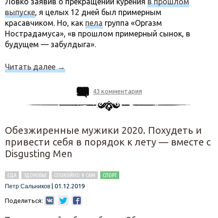
Ловко заявив о прекращении курения
в прошлом
выпуске
, я целых 12 дней был примерным
красавчиком. Но, как
пела
группа «Оргазм
Нострадамуса», «в прошлом примерный сынок, в
будущем — забулдыга».
Читать далее
→
43 комментария
Обезжиренные мужики 2020. Похудеть и
привести себя в порядок к лету — вместе с
Disgusting Men
ЕДА
ЗДОРОВЬЕ
СПОКОЙНО Я САМ
СПОРТ
|
01.12.2019
Петр Сальников
Поделиться: