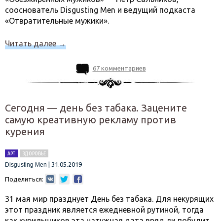
сооснователь Disgusting Men и ведущий подкаста
«Отвратительные мужики».
Читать далее
→
67 комментариев
Сегодня — день без табака. Зацените
самую креативную рекламу против
курения
АРТ
ЗДОРОВЬЕ
|
31.05.2019
Disgusting Men
Поделиться:
31 мая мир празднует День без табака. Для некурящих
этот праздник является ежедневной рутиной, тогда
как курильщиков эта натужная дата вряд ли побудит