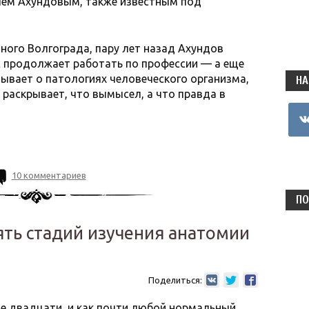
лем Ахундовым, также известным под
ого Волгограда, пару лет назад Ахундов
ас продолжает работать по профессии — а еще
зывает о патологиях человеческого организма,
НА
раскрывает, что вымысел, а что правда в
vkon
10 комментариев
ПО
пять стадий изучения анатомии
Поделиться:
е двадцати, и как почти любой нормальный