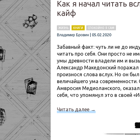
Как я начал читать вс
кайф
ЖИЗНЬ
КНИГИ
СПОКОЙНО Я САМ
|
05.02.2020
Владимир Бровин
Забавный факт: чуть ли не до ин
читать про себя. Они просто не 
умы древности владели им и вызы
Александр Македонский поражал с
произнося слова вслух. Но он был
величайшего ума современности. 
Амвросия Медиоланского, оказалс
себя, что упомянул это в своей «
Читать далее
→