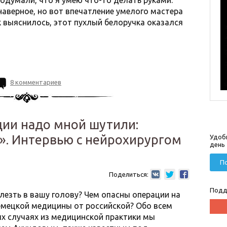
подумали, что я умею что-то делать руками.
наверное, но вот впечатление умелого мастера
к выяснилось, этот пухлый белоручка оказался
8 комментариев
ции надо мной шутили:
». Интервью с нейрохирургом
Удоб
день
По
Поделиться:
Подд
лезть в вашу голову? Чем опасны операции на
емецкой медицины от российской? Обо всем
ых случаях из медицинской практики мы