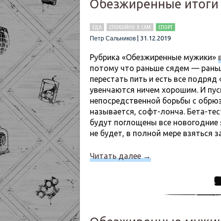
Обезжиренные итоги 
ЕДА
СПОКОЙНО Я САМ
СПОРТ
|
31.12.2019
Петр Сальников
Рубрика «Обезжиренные мужики»
потому что раньше сядем — раньш
перестать пить и есть все подряд
увенчаются ничем хорошим. И пус
непосредственной борьбы с обрюз
называется, софт-лонча. Бета-тес
будут поглощены все новогодние я
не будет, в полной мере взяться 
Читать далее
→