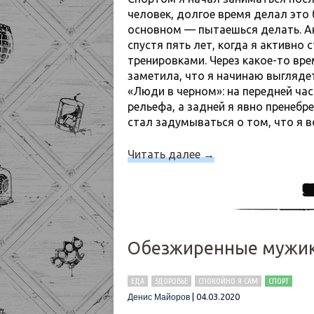
человек, долгое время делал это 
основном — пытаешься делать. А
спустя пять лет, когда я активно
тренировками. Через какое-то вр
заметила, что я начинаю выгляде
«Люди в черном»: на передней ча
рельефа, а задней я явно пренебрег
стал задумываться о том, что я 
Читать далее
→
Обезжиренные мужики
ЕДА
ЗДОРОВЬЕ
СПОКОЙНО Я САМ
СПОРТ
|
04.03.2020
Денис Майоров