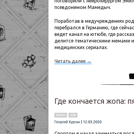
поговорили с нейрохирургом Эми
псевдонимом Мамедыч.
Поработав в медучреждениях родн
перебрался в Германию, где сейч
ведет канал на ютюбе, где расска
делится тематическими мемами и 
медицинских сериалах.
Читать далее
→
Где кончается жопа: 
ЖИЗНЬ
ЗОЖ
|
12.03.2020
Георгий Курган
Спортом я начал заниматься посл