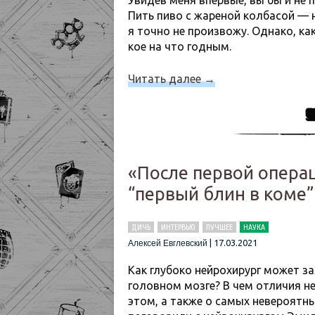
Увидев меня впервые, вы бы и не 
Пить пиво с жареной колбасой — 
я точно не произвожу. Однако, ка
кое на что годным.
Читать далее
→
«После первой опера
“первый блин в коме”
ДИЧЬ
ИНТЕРВЬЮ
ЛУЧШЕЕ
НАУКА
|
17.03.2021
Алексей Евглевский
Как глубоко нейрохирург может за
головном мозге? В чем отличия н
этом, а также о самых невероятн