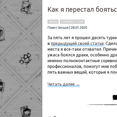
Как я перестал боять
ЖИЗНЬ
СПОКОЙНО Я САМ
|
28.01.2020
Павел Зенцов
За пять лет я прошел десять тур
в
предыдущей своей статье
. Сдел
места я все-таки отхватил. Причи
ужаса боялся драки, особенно дра
именно полноконтактные соревнов
профессионалов, помогут мне поб
пять важных вещей, которые я по
Читать далее
→