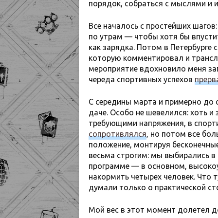
порядок, собраться с мыслями и 
Все началось с простейших шагов: 
по утрам — чтобы хотя бы впусти
как зарядка. Потом в Петербурге 
которую комментировал и трансл
мероприятие вдохновило меня зап
череда спортивных успехов
прерв
С середины марта и примерно до 
даче. Особо не шевелился: хоть и
требующими напряжения, в спор
сопротивлялся
, но потом все бо
положение, монтируя бесконечные
весьма строгим: мы выбирались в 
программе — в основном, высоко
накормить четырех человек. Что т
думали только о практической ст
Мой вес в этот момент долетел д