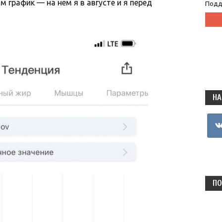
м график — на нем я в августе и я перед
Подд
НА
vkon
ПО