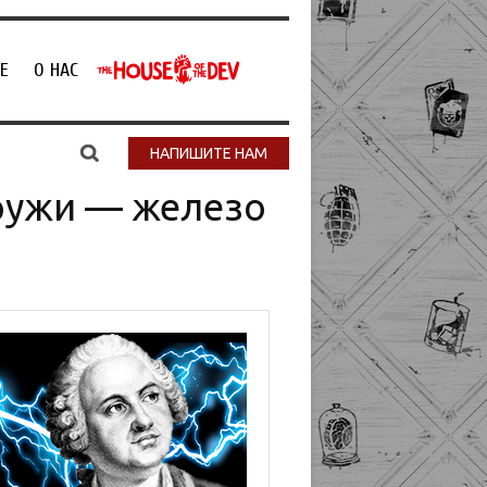
Е
О НАС
НАПИШИТЕ НАМ
ружи — железо