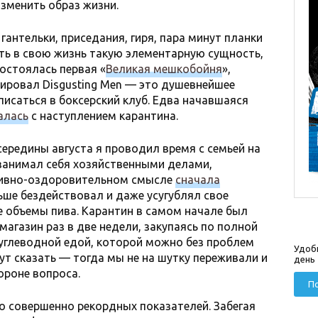
изменить образ жизни.
гантельки, приседания, гиря, пара минут планки
ть в свою жизнь такую элементарную сущность,
состоялась первая «
Великая мешкобойня
»,
ировал Disgusting Men — это душевнейшее
исаться в боксерский клуб. Едва начавшаяся
алась
с наступлением карантина.
середины августа я проводил время с семьей на
 занимал себя хозяйственными делами,
тивно-оздоровительном смысле
сначала
льше бездействовал и даже усугублял свое
 объемы пива. Карантин в самом начале был
магазин раз в две недели, закупаясь по полной
углеводной едой, которой можно без проблем
Удоб
ут сказать — тогда мы не на шутку переживали и
день
ороне вопроса.
По
о совершенно рекордных показателей. Забегая